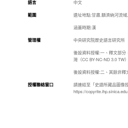
語言
中文
範圍
遺址地點:甘肅,額濟納河流域,
涵蓋時期:漢
管理權
中央研究院歷史語言研究所
後設資料授權:一、釋文部分
灣（CC BY-NC-ND 3
後設資料授權:二、其餘非釋
授權聯絡窗口
請連結至「史語所藏品圖像
https://copyrite.ihp.sinica.