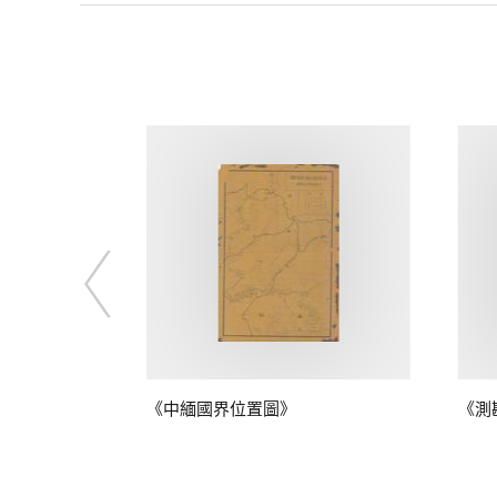
鴨綠江口至江
《中緬國界位置圖》
《測