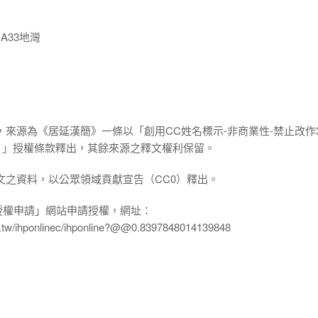
A33地灣
，來源為《居延漢簡》一條以「創用CC姓名標示-非商業性-禁止改作3
.0 TW）」授權條款釋出，其餘來源之釋文權利保留。
文之資料，以公眾領域貢獻宣告（CC0）釋出。
授權申請」網站申請授權，網址：
edu.tw/ihponlinec/ihponline?@@0.8397848014139848