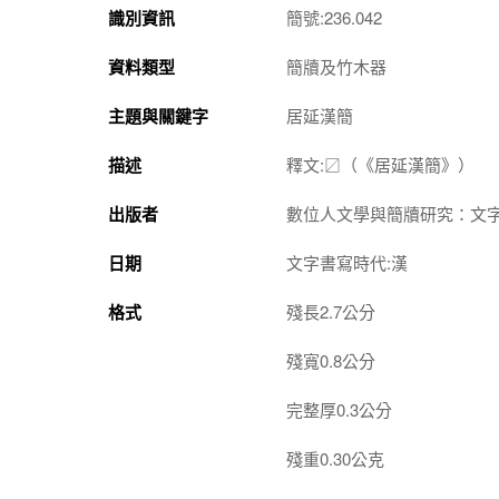
識別資訊
簡號:236.042
資料類型
簡牘及竹木器
主題與關鍵字
居延漢簡
描述
釋文:〼（《居延漢簡》）
出版者
數位人文學與簡牘研究：文
日期
文字書寫時代:漢
格式
殘長2.7公分
殘寬0.8公分
完整厚0.3公分
殘重0.30公克