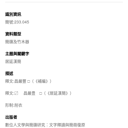
識別資訊
簡號:233.045
資料類型
簡牘及竹木器
主題與關鍵字
居延漢簡
描述
釋文:昌嚴豐 □（《補編》）
釋文:〼 昌嚴豊 □（《居延漢簡》）
形制:削衣
出版者
數位人文學與簡牘研究：文字釋讀與簡冊復原