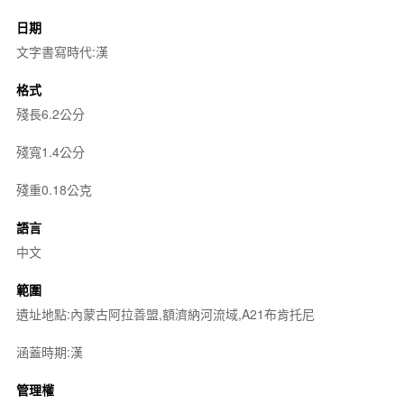
日期
文字書寫時代:漢
格式
殘長6.2公分
殘寬1.4公分
殘重0.18公克
語言
中文
範圍
遺址地點:內蒙古阿拉善盟,額濟納河流域,A21布肯托尼
涵蓋時期:漢
管理權