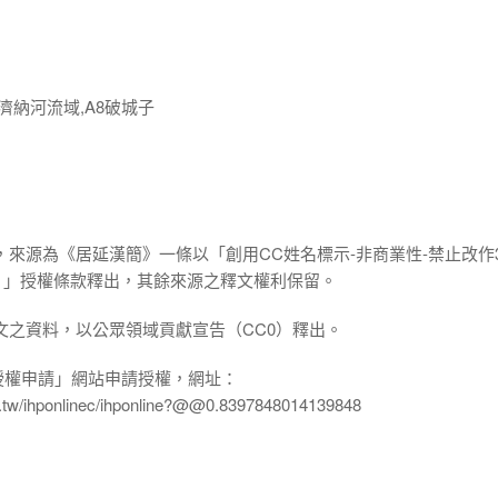
濟納河流域,A8破城子
，來源為《居延漢簡》一條以「創用CC姓名標示-非商業性-禁止改作3
.0 TW）」授權條款釋出，其餘來源之釋文權利保留。
文之資料，以公眾領域貢獻宣告（CC0）釋出。
授權申請」網站申請授權，網址：
edu.tw/ihponlinec/ihponline?@@0.8397848014139848