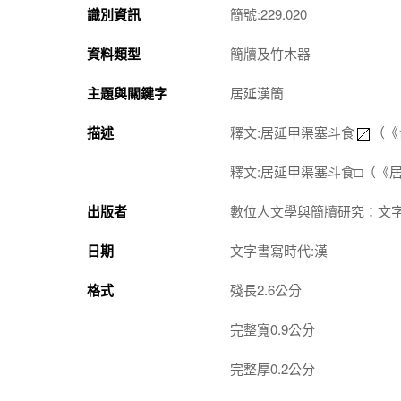
識別資訊
簡號:229.020
資料類型
簡牘及竹木器
主題與關鍵字
居延漢簡
描述
釋文:居延甲渠塞斗食
（《
釋文:居延甲渠塞斗食□（《
出版者
數位人文學與簡牘研究：文
日期
文字書寫時代:漢
格式
殘長2.6公分
完整寬0.9公分
完整厚0.2公分