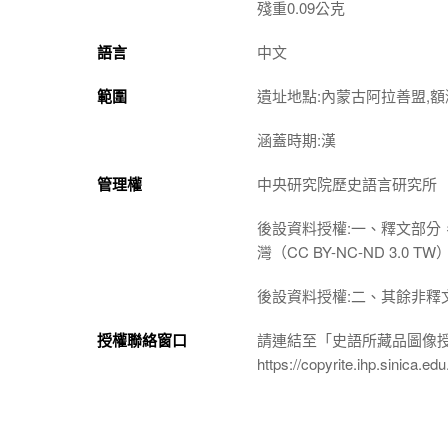
殘重0.09公克
語言
中文
範圍
遺址地點:內蒙古阿拉善盟,額
涵蓋時期:漢
管理權
中央研究院歷史語言研究所
後設資料授權:一、釋文部分
灣（CC BY-NC-ND 3
後設資料授權:二、其餘非釋
授權聯絡窗口
請連結至「史語所藏品圖像
https://copyrite.ihp.sinica.