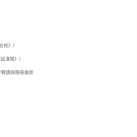
合校》）
居延漢簡》）
字釋讀與簡冊復原