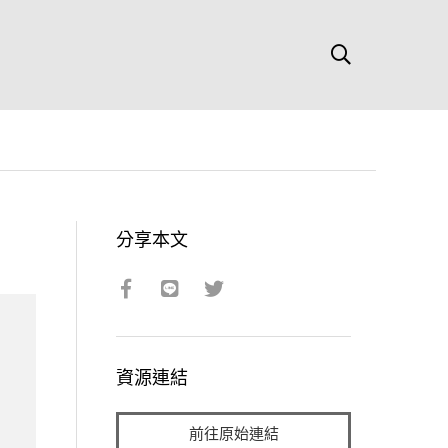
分享本文
資源連結
前往原始連結