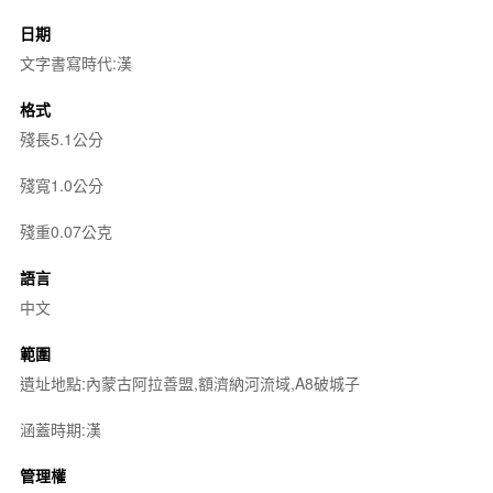
日期
文字書寫時代:漢
格式
殘長5.1公分
殘寬1.0公分
殘重0.07公克
語言
中文
範圍
遺址地點:內蒙古阿拉善盟,額濟納河流域,A8破城子
涵蓋時期:漢
管理權