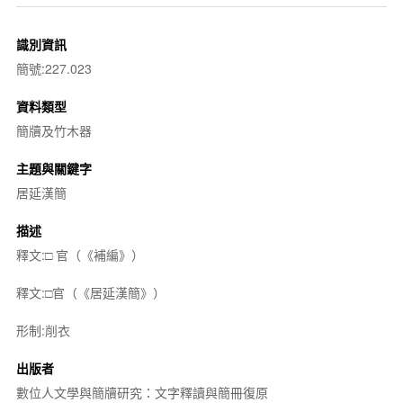
識別資訊
簡號:227.023
資料類型
簡牘及竹木器
主題與關鍵字
居延漢簡
描述
釋文:□ 官（《補編》）
釋文:□官（《居延漢簡》）
形制:削衣
出版者
數位人文學與簡牘研究：文字釋讀與簡冊復原