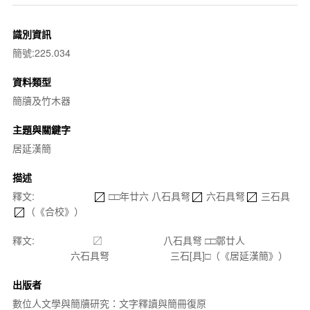
識別資訊
簡號:225.034
資料類型
簡牘及竹木器
主題與關鍵字
居延漢簡
描述
釋文:
□□年廿六 八石具弩
六石具弩
三石具
（《合校》）
釋文: 〼 八石具弩 □□鄣廿人
六石具弩 三石[具]□（《居延漢簡》）
出版者
數位人文學與簡牘研究：文字釋讀與簡冊復原