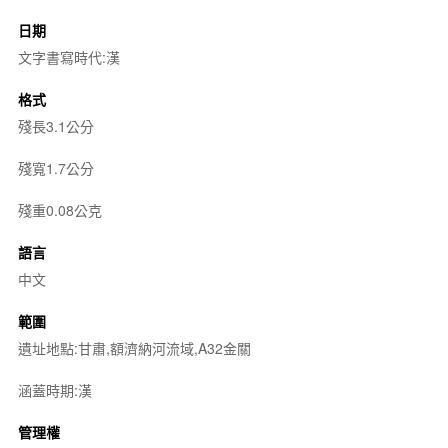
日期
文字書寫時代:漢
格式
殘長3.1公分
殘寬1.7公分
殘重0.08公克
語言
中文
範圍
遺址地點:甘肅,額濟納河流域,A32金關
涵蓋時期:漢
管理權