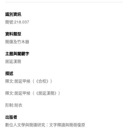
識別資訊
簡號:218.037
資料類型
簡牘及竹木器
主題與關鍵字
居延漢簡
描述
釋文:居延甲候（《合校》）
釋文:居延甲候（《居延漢簡》）
形制:削衣
出版者
數位人文學與簡牘研究：文字釋讀與簡冊復原