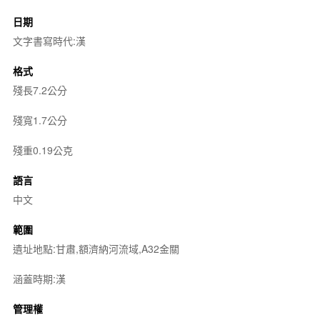
日期
文字書寫時代:漢
格式
殘長7.2公分
殘寬1.7公分
殘重0.19公克
語言
中文
範圍
遺址地點:甘肅,額濟納河流域,A32金關
涵蓋時期:漢
管理權