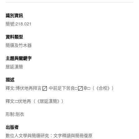
識別資訊
簡號:218.021
資料類型
簡牘及竹木器
主題與關鍵字
居延漢簡
描述
釋文:博伏地再拜言
中前足下苦良□
幸□（《合校》）
釋文:□伏地再（《居延漢簡》）
形制:削衣
出版者
數位人文學與簡牘研究：文字釋讀與簡冊復原