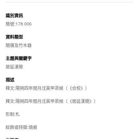
識別資訊
簡號:178.006
資料類型
簡牘及竹木器
主題與關鍵字
居延漢簡
描述
釋文:陽朔四年閏月戊寅甲渠候（《合校》）
釋文:陽朔四年閏月戊寅甲渠候（《居延漢簡》）
形制:札
紋飾或特徵:燒痕