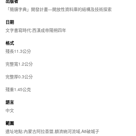
出版者
「簡牘字典」開發計畫—開放性資料庫的結構及技術探索
日期
文字書寫時代:西漢成帝陽朔四年
格式
殘長11.3公分
完整寬1.2公分
完整厚0.3公分
殘重1.45公克
語言
中文
範圍
遺址地點:內蒙古阿拉善盟,額濟納河流域,A8破城子