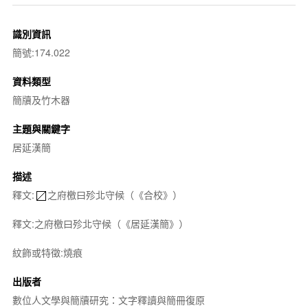
識別資訊
簡號:174.022
資料類型
簡牘及竹木器
主題與關鍵字
居延漢簡
描述
釋文:
之府檄曰殄北守候（《合校》）
釋文:之府檄曰殄北守候（《居延漢簡》）
紋飾或特徵:燒痕
出版者
數位人文學與簡牘研究：文字釋讀與簡冊復原