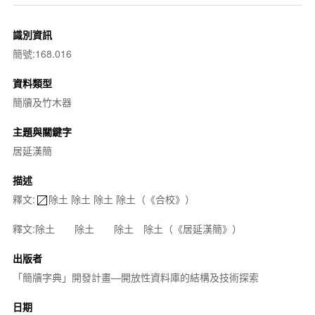
識別資訊
簡號:168.016
資料類型
簡牘及竹木器
主題與關鍵字
居延漢簡
描述
釋文:
除土 除土 除土 除土（《合校》）
釋文:除土 除土 除土 除土（《居延漢簡》）
出版者
「簡牘字典」開發計畫—開放性資料庫的結構及技術探索
日期