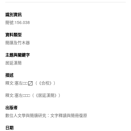
識別資訊
簡號:156.038
資料類型
簡牘及竹木器
主題與關鍵字
居延漢簡
描述
釋文:塞左□□
（《合校》）
釋文:塞左□□□（《居延漢簡》）
出版者
數位人文學與簡牘研究：文字釋讀與簡冊復原
日期