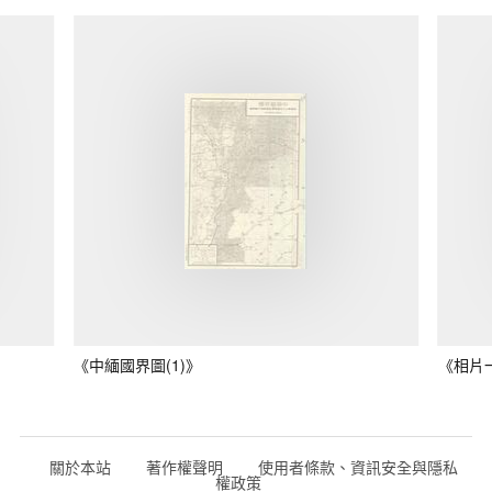
《中緬國界圖(1)》
《相片
關於本站
著作權聲明
使用者條款、資訊安全與隱私
權政策