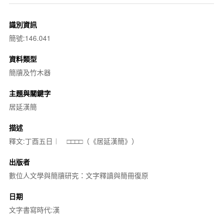
識別資訊
簡號:146.041
資料類型
簡牘及竹木器
主題與關鍵字
居延漢簡
描述
釋文:丁酉五日︱ □□□□（《居延漢簡》）
出版者
數位人文學與簡牘研究：文字釋讀與簡冊復原
日期
文字書寫時代:漢