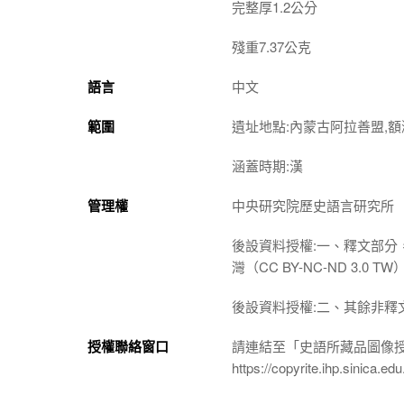
完整厚1.2公分
殘重7.37公克
語言
中文
範圍
遺址地點:內蒙古阿拉善盟,額
涵蓋時期:漢
管理權
中央研究院歷史語言研究所
後設資料授權:一、釋文部分
灣（CC BY-NC-ND 3
後設資料授權:二、其餘非釋
授權聯絡窗口
請連結至「史語所藏品圖像
https://copyrite.ihp.sinica.