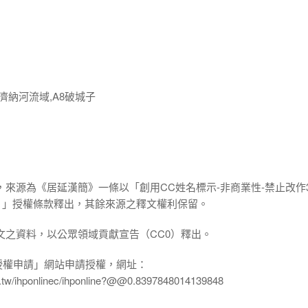
濟納河流域,A8破城子
，來源為《居延漢簡》一條以「創用CC姓名標示-非商業性-禁止改作3
.0 TW）」授權條款釋出，其餘來源之釋文權利保留。
文之資料，以公眾領域貢獻宣告（CC0）釋出。
授權申請」網站申請授權，網址：
edu.tw/ihponlinec/ihponline?@@0.8397848014139848