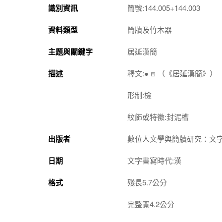
識別資訊
簡號:144.005+144.003
資料類型
簡牘及竹木器
主題與關鍵字
居延漢簡
描述
釋文:● ⧈ （《居延漢簡》）
形制:檢
紋飾或特徵:封泥槽
出版者
數位人文學與簡牘研究：文
日期
文字書寫時代:漢
格式
殘長5.7公分
完整寬4.2公分