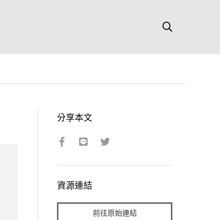
分享本文
資源連結
前往原始連結