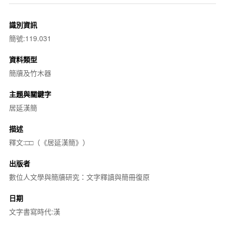
識別資訊
簡號:119.031
資料類型
簡牘及竹木器
主題與關鍵字
居延漢簡
描述
釋文:□□（《居延漢簡》）
出版者
數位人文學與簡牘研究：文字釋讀與簡冊復原
日期
文字書寫時代:漢