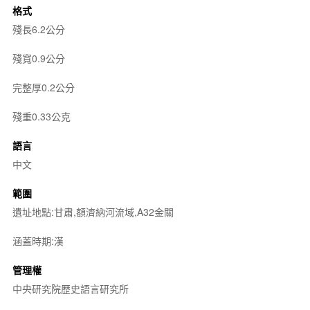
格式
殘長6.2公分
殘寬0.9公分
完整厚0.2公分
殘重0.33公克
語言
中文
範圍
遺址地點:甘肅,額濟納河流域,A32金關
涵蓋時期:漢
管理權
中央研究院歷史語言研究所