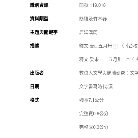
識別資訊
簡號:119.018
資料類型
簡牘及竹木器
主題與關鍵字
居延漢簡
描述
釋文:善□ 五月卅
（《合校
釋文:癸未 五月卅 □（
出版者
數位人文學與簡牘研究：文
日期
文字書寫時代:漢
格式
殘長7.1公分
完整寬0.6公分
完整厚0.3公分