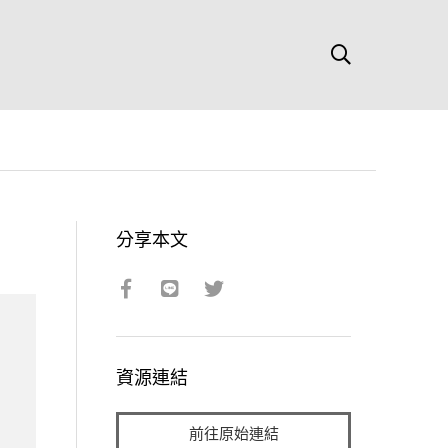
分享本文
資源連結
前往原始連結