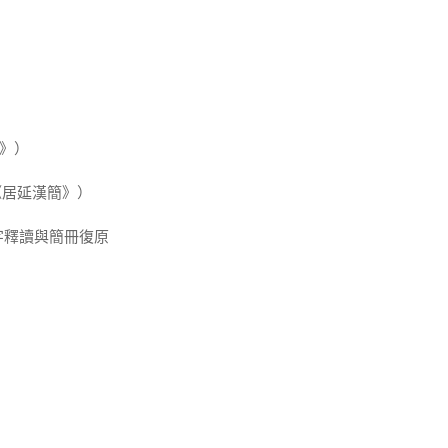
》）
《居延漢簡》）
字釋讀與簡冊復原