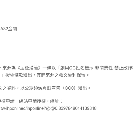
A32金關
，來源為《居延漢簡》一條以「創用CC姓名標示-非商業性-禁止改作3
.0 TW）」授權條款釋出，其餘來源之釋文權利保留。
文之資料，以公眾領域貢獻宣告（CC0）釋出。
授權申請」網站申請授權，網址：
edu.tw/ihponlinec/ihponline?@@0.8397848014139848