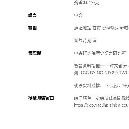
殘重0.54公克
語言
中文
範圍
遺址地點:甘肅,額濟納河流域,
涵蓋時期:漢
管理權
中央研究院歷史語言研究所
後設資料授權:一、釋文部分
灣（CC BY-NC-ND 3
後設資料授權:二、其餘非釋
授權聯絡窗口
請連結至「史語所藏品圖像
https://copyrite.ihp.sinica.