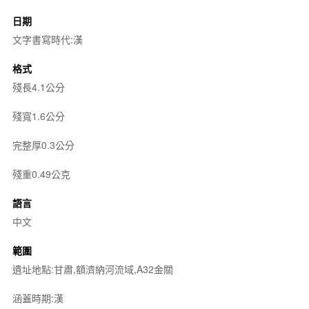
日期
文字書寫時代:漢
格式
殘長4.1公分
殘寬1.6公分
完整厚0.3公分
殘重0.49公克
語言
中文
範圍
遺址地點:甘肅,額濟納河流域,A32金關
涵蓋時期:漢