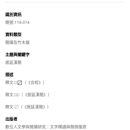
識別資訊
簡號:119.014
資料類型
簡牘及竹木器
主題與關鍵字
居延漢簡
描述
釋文:□
（《合校》）
釋文:□□（《居延漢簡》）
釋文:〼（《居延漢簡》）
出版者
數位人文學與簡牘研究：文字釋讀與簡冊復原