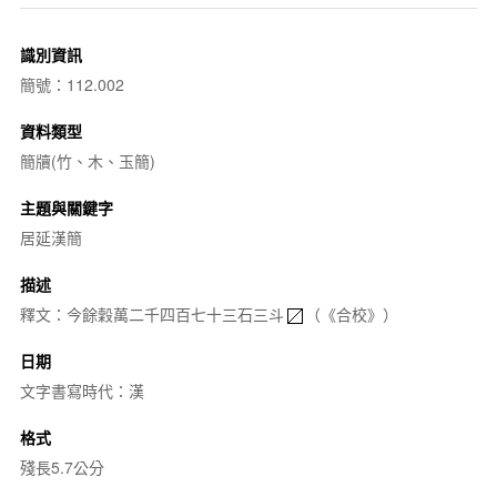
識別資訊
簡號：112.002
資料類型
簡牘(竹、木、玉簡)
主題與關鍵字
居延漢簡
描述
釋文：今餘穀萬二千四百七十三石三斗
（《合校》）
日期
文字書寫時代：漢
格式
殘長5.7公分