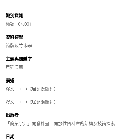
識別資訊
簡號:104.001
資料類型
簡牘及竹木器
主題與關鍵字
居延漢簡
描述
釋文:□□□（《居延漢簡》）
釋文:□□□（《居延漢簡》）
出版者
「簡牘字典」開發計畫—開放性資料庫的結構及技術探索
日期