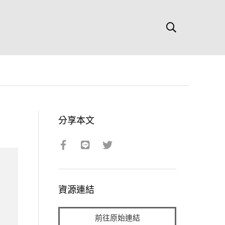
分享本文
資源連結
前往原始連結