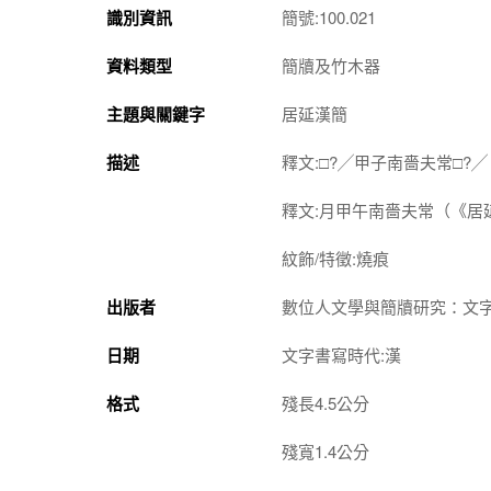
識別資訊
簡號:100.021
資料類型
簡牘及竹木器
主題與關鍵字
居延漢簡
描述
釋文:□?╱甲子南嗇夫常□?
釋文:月甲午南嗇夫常（《居
紋飾/特徵:燒痕
出版者
數位人文學與簡牘研究：文
日期
文字書寫時代:漢
格式
殘長4.5公分
殘寬1.4公分