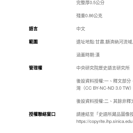
完整厚0.5公分
殘重0.86公克
語言
中文
範圍
遺址地點:甘肅,額濟納河流域,
涵蓋時期:漢
管理權
中央研究院歷史語言研究所
後設資料授權:一、釋文部分
灣（CC BY-NC-ND 3
後設資料授權:二、其餘非釋
授權聯絡窗口
請連結至「史語所藏品圖像
https://copyrite.ihp.sinica.