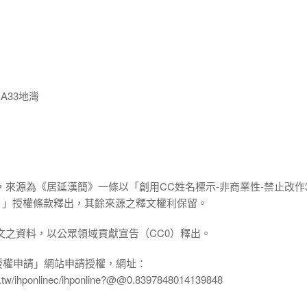
A33地灣
，來源為《居延漢簡》一條以「創用CC姓名標示-非商業性-禁止改作3
.0 TW）」授權條款釋出，其餘來源之釋文權利保留。
文之資料，以公眾領域貢獻宣告（CC0）釋出。
授權申請」網站申請授權，網址：
edu.tw/ihponlinec/ihponline?@@0.8397848014139848