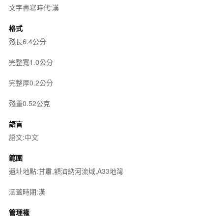
文字書寫時代:漢
格式
殘長6.4公分
完整寬1.0公分
完整厚0.2公分
殘重0.52公克
語言
語文:中文
範圍
遺址地點:甘肅,額濟納河流域,A33地灣
涵蓋時期:漢
管理權