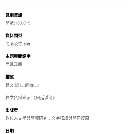
識別資訊
簡號:100.019
資料類型
簡牘及竹木器
主題與關鍵字
居延漢簡
描述
釋文:〼 □□觻得□□
釋文資料來源:《居延漢簡》
出版者
數位人文學與簡牘研究：文字釋讀與簡冊復原
日期