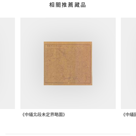
相關推薦藏品
《中緬北段未定界略圖》
《中緬