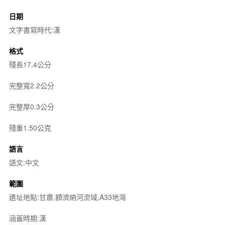
日期
文字書寫時代:漢
格式
殘長17.4公分
完整寬2.2公分
完整厚0.3公分
殘重1.50公克
語言
語文:中文
範圍
遺址地點:甘肅,額濟納河流域,A33地灣
涵蓋時期:漢