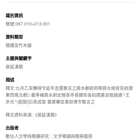
識別資訊
簡號:097.010+213.001
資料類型
簡牘及竹木器
主題與關鍵字
居延漢簡
描述
釋文:九月乙亥觻得令延年丞置敢言之肩水都尉府移肩水候官告尉謂
東西南北都□ 義等補肩水尉史隧長亭長關佐各如牒遣自致趙通└王
步光└成[歐]石胥成皆 書牒署從事如律令敢言之
釋文資料來源:《居延漢簡》
出版者
數位人文學與簡牘研究：文字釋讀與簡冊復原