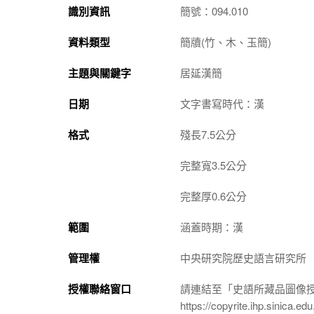
識別資訊
簡號：094.010
資料類型
簡牘(竹、木、玉簡)
主題與關鍵字
居延漢簡
日期
文字書寫時代：漢
格式
殘長7.5公分
完整寬3.5公分
完整厚0.6公分
範圍
涵蓋時期：漢
管理權
中央研究院歷史語言研究所
授權聯絡窗口
請連結至「史語所藏品圖像
https://copyrite.ihp.sinica.