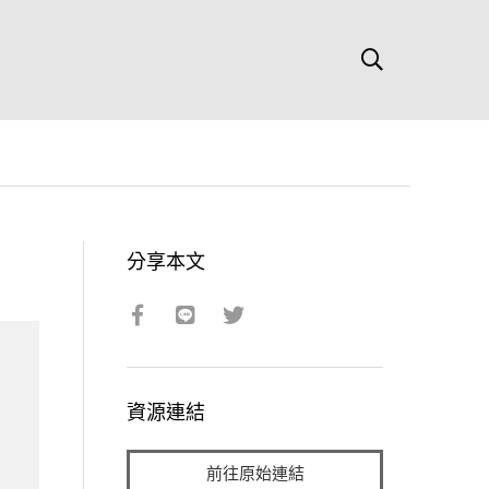
分享本文
資源連結
前往原始連結