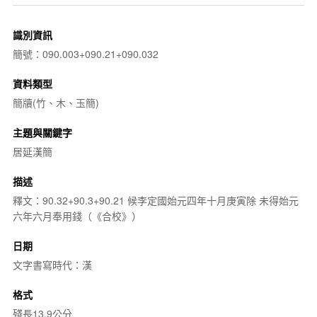
識別資訊
簡號：090.003+090.21+090.032
資料類型
簡牘(竹、木、玉簡)
主題與關鍵字
居延漢簡
描述
釋文：90.32+90.3+90.21 候李定國始元四年十月庚寅除 未得始元
六年六月奉用錢（《合校》）
日期
文字書寫時代：漢
格式
殘長13.9公分