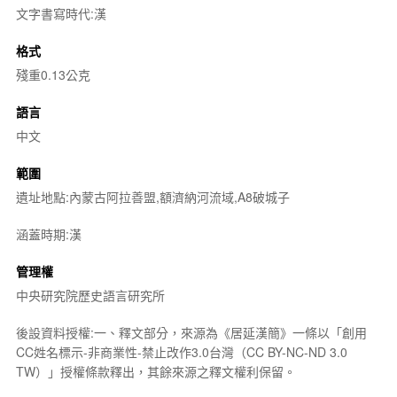
文字書寫時代:漢
格式
殘重0.13公克
語言
中文
範圍
遺址地點:內蒙古阿拉善盟,額濟納河流域,A8破城子
涵蓋時期:漢
管理權
中央研究院歷史語言研究所
後設資料授權:一、釋文部分，來源為《居延漢簡》一條以「創用
CC姓名標示-非商業性-禁止改作3.0台灣（CC BY-NC-ND 3.0
TW）」授權條款釋出，其餘來源之釋文權利保留。