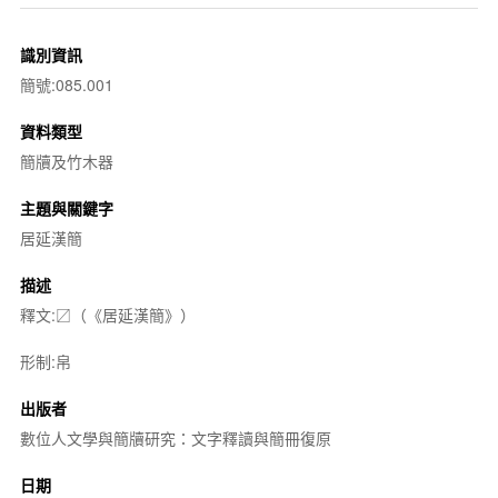
識別資訊
簡號:085.001
資料類型
簡牘及竹木器
主題與關鍵字
居延漢簡
描述
釋文:〼（《居延漢簡》）
形制:帛
出版者
數位人文學與簡牘研究：文字釋讀與簡冊復原
日期