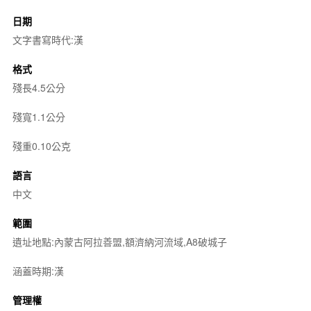
日期
文字書寫時代:漢
格式
殘長4.5公分
殘寬1.1公分
殘重0.10公克
語言
中文
範圍
遺址地點:內蒙古阿拉善盟,額濟納河流域,A8破城子
涵蓋時期:漢
管理權