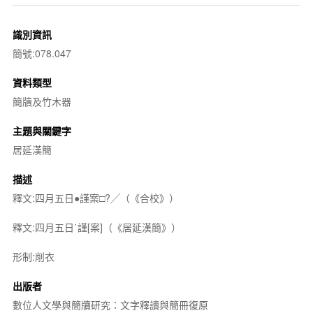
識別資訊
簡號:078.047
資料類型
簡牘及竹木器
主題與關鍵字
居延漢簡
描述
釋文:四月五日●謹案□?╱（《合校》）
釋文:四月五日˙謹[案]（《居延漢簡》）
形制:削衣
出版者
數位人文學與簡牘研究：文字釋讀與簡冊復原