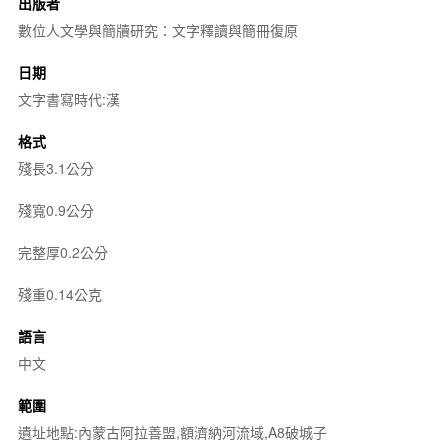
出版者
數位人文學與簡牘研究：文字釋讀與簡冊復原
日期
文字書寫時代:漢
格式
殘長3.1公分
殘寬0.9公分
完整厚0.2公分
殘重0.14公克
語言
中文
範圍
遺址地點:內蒙古阿拉善盟,額濟納河流域,A8破城子