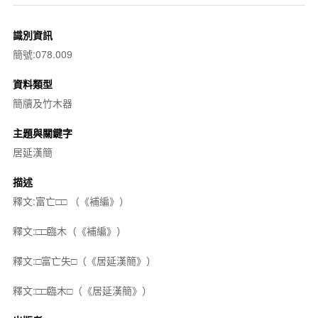
識別資訊
簡號:078.009
資料類型
簡牘及竹木器
主題與關鍵字
居延漢簡
描述
釋文:富亡□□ （《補編》）
釋文:□□臨木（《補編》）
釋文:□富亡失□（《居延漢簡》）
釋文:□□臨木□（《居延漢簡》）