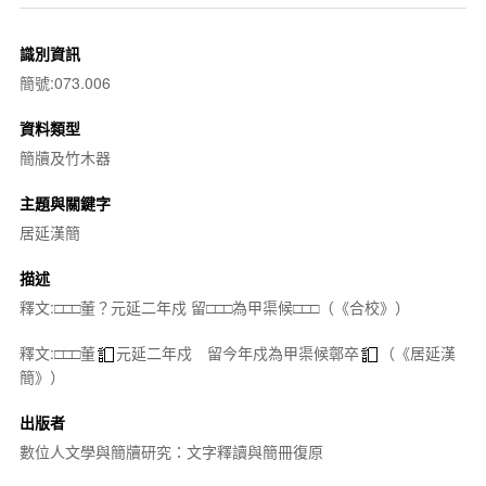
識別資訊
簡號:073.006
資料類型
簡牘及竹木器
主題與關鍵字
居延漢簡
描述
釋文:□□□董？元延二年戍 留□□□為甲渠候□□□（《合校》）
釋文:□□□董
元延二年戍 留今年戍為甲渠候鄣卒
（《居延漢
簡》）
出版者
數位人文學與簡牘研究：文字釋讀與簡冊復原