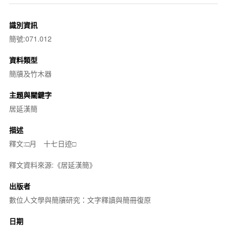
識別資訊
簡號:071.012
資料類型
簡牘及竹木器
主題與關鍵字
居延漢簡
描述
釋文:□月 十七日迹□
釋文資料來源:《居延漢簡》
出版者
數位人文學與簡牘研究：文字釋讀與簡冊復原
日期