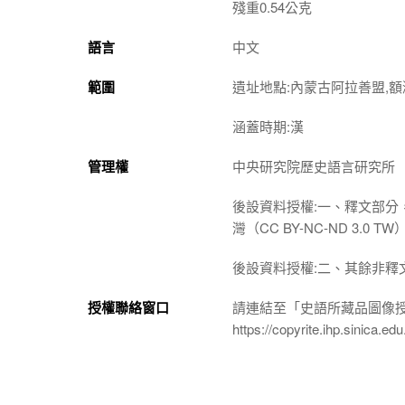
殘重0.54公克
語言
中文
範圍
遺址地點:內蒙古阿拉善盟,額
涵蓋時期:漢
管理權
中央研究院歷史語言研究所
後設資料授權:一、釋文部分
灣（CC BY-NC-ND 3
後設資料授權:二、其餘非釋
授權聯絡窗口
請連結至「史語所藏品圖像
https://copyrite.ihp.sinica.