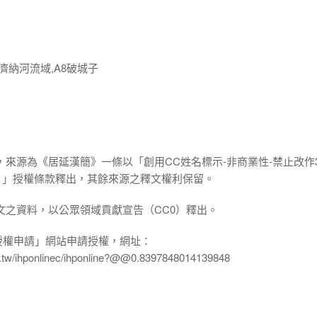
濟納河流域,A8破城子
，來源為《居延漢簡》一條以「創用CC姓名標示-非商業性-禁止改作3
.0 TW）」授權條款釋出，其餘來源之釋文權利保留。
文之資料，以公眾領域貢獻宣告（CC0）釋出。
授權申請」網站申請授權，網址：
edu.tw/ihponlinec/ihponline?@@0.8397848014139848