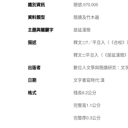
識別資訊
簡號:070.005
資料類型
簡牘及竹木器
主題與關鍵字
居延漢簡
描述
釋文:□?╱平旦入（《合校》
釋文:□平旦入（《居延漢簡
出版者
數位人文學與簡牘研究：文
日期
文字書寫時代:漢
格式
殘長6.2公分
完整寬1.1公分
完整厚0.3公分