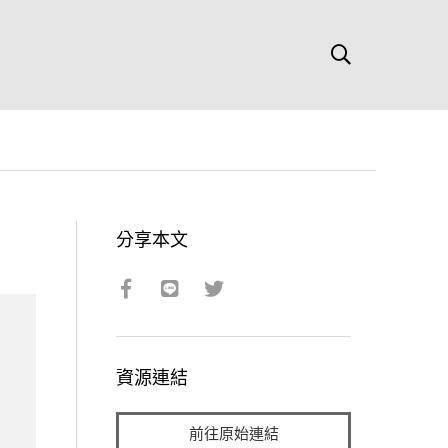
分享本文
資源連結
前往原始連結