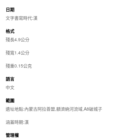
日期
文字書寫時代:漢
格式
殘長4.9公分
殘寬1.4公分
殘重0.15公克
語言
中文
範圍
遺址地點:內蒙古阿拉善盟,額濟納河流域,A8破城子
涵蓋時期:漢
管理權