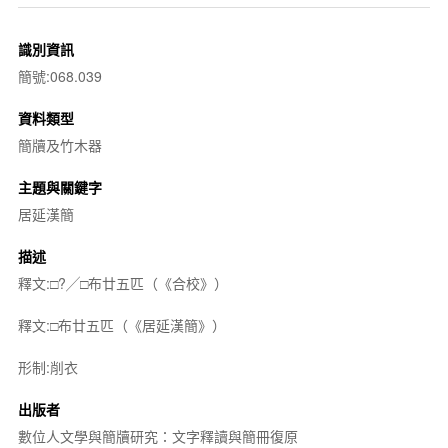
識別資訊
簡號:068.039
資料類型
簡牘及竹木器
主題與關鍵字
居延漢簡
描述
釋文:□?╱□布廿五匹（《合校》）
釋文:□布廿五匹（《居延漢簡》）
形制:削衣
出版者
數位人文學與簡牘研究：文字釋讀與簡冊復原