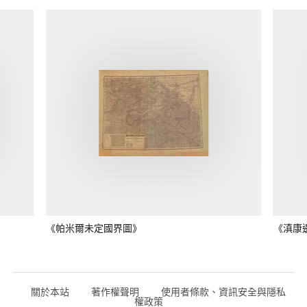
《帕米爾未定國界圖》
《滇康
關於本站
著作權聲明
使用者條款、資訊安全與隱私
權政策