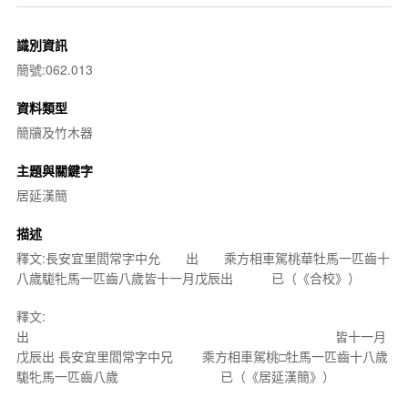
識別資訊
簡號:062.013
資料類型
簡牘及竹木器
主題與關鍵字
居延漢簡
描述
釋文:長安宜里閻常字中允 出 乘方相車駕桃華牡馬一匹齒十
八歲駹牝馬一匹齒八歲皆十一月戊辰出 已（《合校》）
釋文:
出 皆十一月
戊辰出 長安宜里閻常字中兄 乘方相車駕桃□牡馬一匹齒十八歲
駹牝馬一匹齒八歲 已（《居延漢簡》）