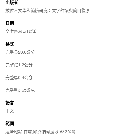
出版者
數位人文學與簡牘研究：文字釋讀與簡冊復原
日期
文字書寫時代:漢
格式
完整長23.6公分
完整寬1.2公分
完整厚0.4公分
完整重3.65公克
語言
中文
範圍
遺址地點:甘肅,額濟納河流域,A32金關