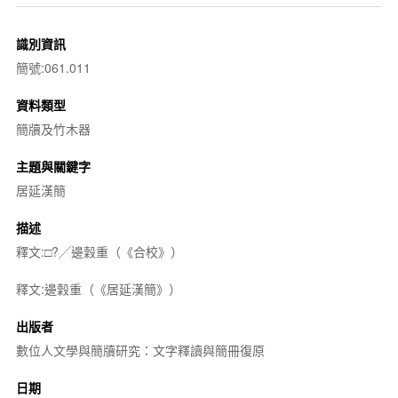
識別資訊
簡號:061.011
資料類型
簡牘及竹木器
主題與關鍵字
居延漢簡
描述
釋文:□?╱邊穀重（《合校》）
釋文:邊穀重（《居延漢簡》）
出版者
數位人文學與簡牘研究：文字釋讀與簡冊復原
日期