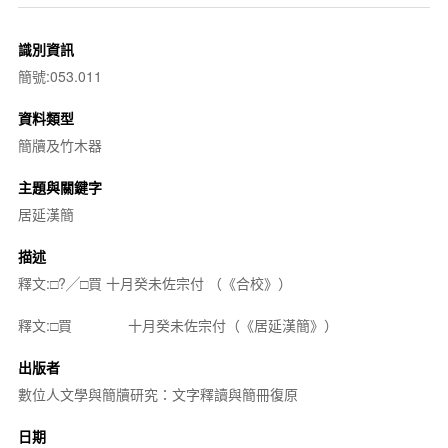
識別資訊
簡號:053.011
資料類型
簡牘及竹木器
主題與關鍵字
居延漢簡
描述
釋文:□?╱□買 十月癸未佐宗付 （《合校》）
釋文:□買 十月癸未佐宗付（《居延漢簡》）
出版者
數位人文學與簡牘研究：文字釋讀與簡冊復原
日期