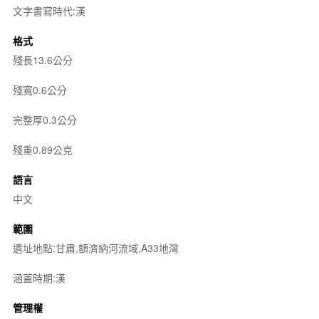
文字書寫時代:漢
格式
殘長13.6公分
殘寬0.6公分
完整厚0.3公分
殘重0.89公克
語言
中文
範圍
遺址地點:甘肅,額濟納河流域,A33地灣
涵蓋時期:漢
管理權