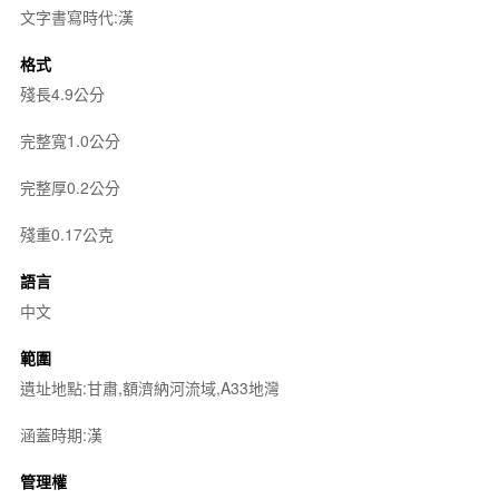
文字書寫時代:漢
格式
殘長4.9公分
完整寬1.0公分
完整厚0.2公分
殘重0.17公克
語言
中文
範圍
遺址地點:甘肅,額濟納河流域,A33地灣
涵蓋時期:漢
管理權