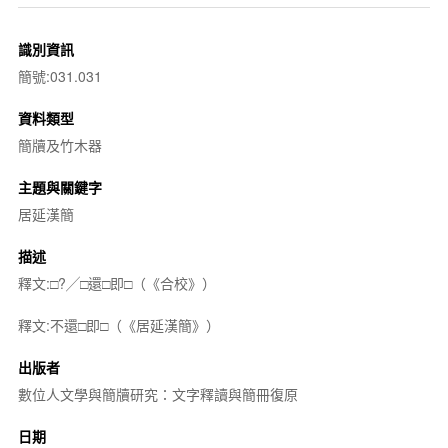
識別資訊
簡號:031.031
資料類型
簡牘及竹木器
主題與關鍵字
居延漢簡
描述
釋文:□?╱□還□即□（《合校》）
釋文:不還□即□（《居延漢簡》）
出版者
數位人文學與簡牘研究：文字釋讀與簡冊復原
日期