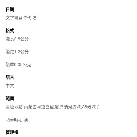
日期
文字書寫時代:漢
格式
殘長2.8公分
殘寬1.2公分
殘重0.05公克
語言
中文
範圍
遺址地點:內蒙古阿拉善盟,額濟納河流域,A8破城子
涵蓋時期:漢
管理權