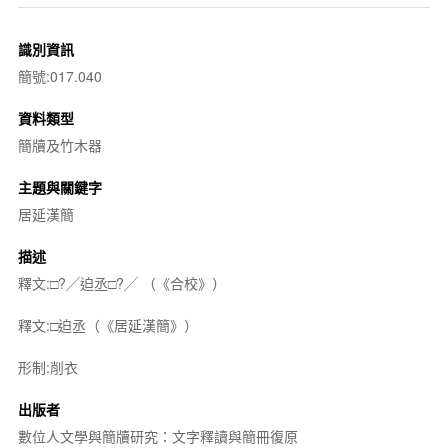
識別資訊
簡號:017.040
資料類型
簡牘及竹木器
主題與關鍵字
居延漢簡
描述
釋文:□?╱迫丞□?╱ （《合校》）
釋文:□迫丞（《居延漢簡》）
形制:削衣
出版者
數位人文學與簡牘研究：文字釋讀與簡冊復原