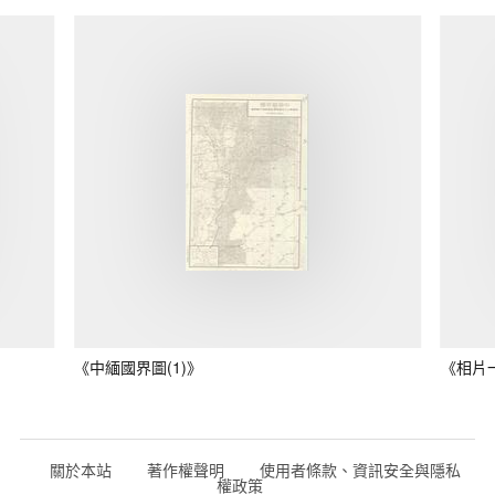
《中緬國界圖(1)》
《相片
關於本站
著作權聲明
使用者條款、資訊安全與隱私
權政策