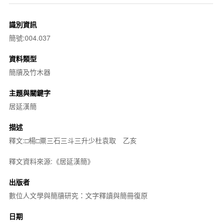
識別資訊
簡號:004.037
資料類型
簡牘及竹木器
主題與關鍵字
居延漢簡
描述
釋文:□楊□粟三石三斗三升少杜袁取 乙亥
釋文資料來源:《居延漢簡》
出版者
數位人文學與簡牘研究：文字釋讀與簡冊復原
日期