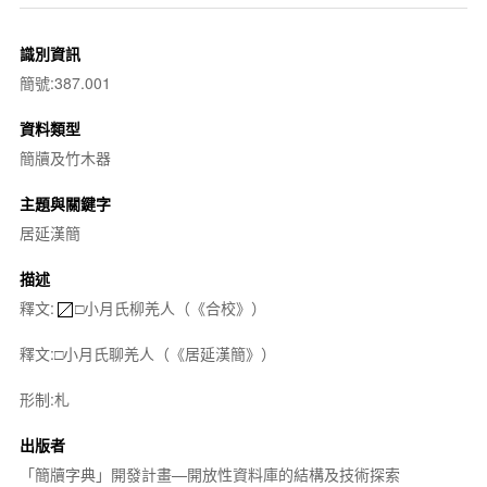
識別資訊
簡號:387.001
資料類型
簡牘及竹木器
主題與關鍵字
居延漢簡
描述
釋文:
□小月氏柳羌人（《合校》）
釋文:□小月氏聊羌人（《居延漢簡》）
形制:札
出版者
「簡牘字典」開發計畫—開放性資料庫的結構及技術探索