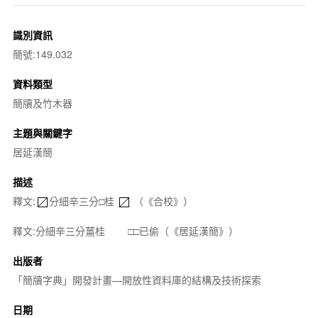
識別資訊
簡號:149.032
資料類型
簡牘及竹木器
主題與關鍵字
居延漢簡
描述
釋文:
分細辛三分□桂
（《合校》）
釋文:分細辛三分薑桂 □□已偷（《居延漢簡》）
出版者
「簡牘字典」開發計畫—開放性資料庫的結構及技術探索
日期