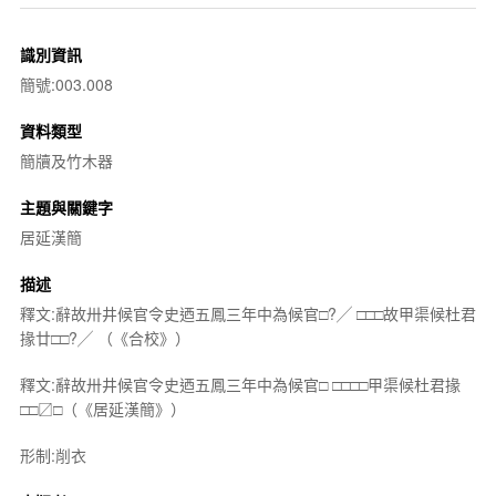
識別資訊
簡號:003.008
資料類型
簡牘及竹木器
主題與關鍵字
居延漢簡
描述
釋文:辭故卅井候官令史迺五鳳三年中為候官□?╱ □□□故甲渠候杜君
掾廿□□?╱ （《合校》）
釋文:辭故卅井候官令史迺五鳳三年中為候官□ □□□□甲渠候杜君掾
□□〼□（《居延漢簡》）
形制:削衣