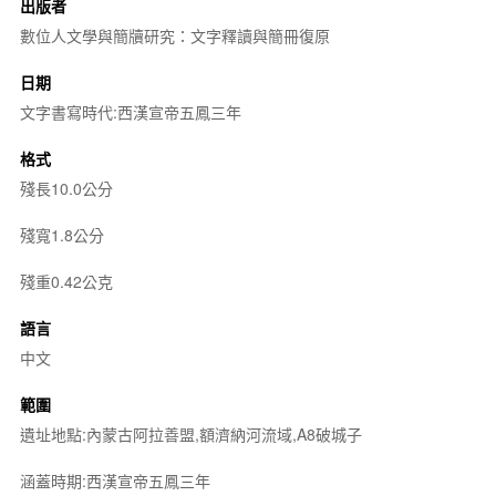
出版者
數位人文學與簡牘研究：文字釋讀與簡冊復原
日期
文字書寫時代:西漢宣帝五鳳三年
格式
殘長10.0公分
殘寬1.8公分
殘重0.42公克
語言
中文
範圍
遺址地點:內蒙古阿拉善盟,額濟納河流域,A8破城子
涵蓋時期:西漢宣帝五鳳三年