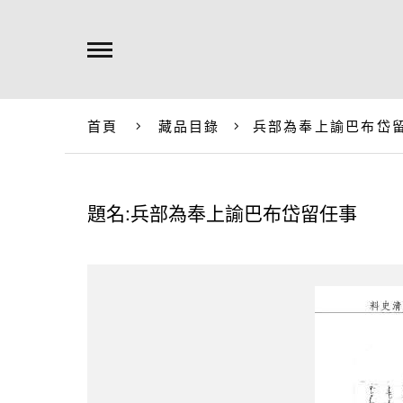
首頁
藏品目錄
兵部為奉上諭巴布岱
題名:兵部為奉上諭巴布岱留任事