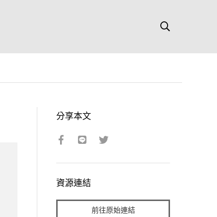
分享本文
資源連結
前往原始連結