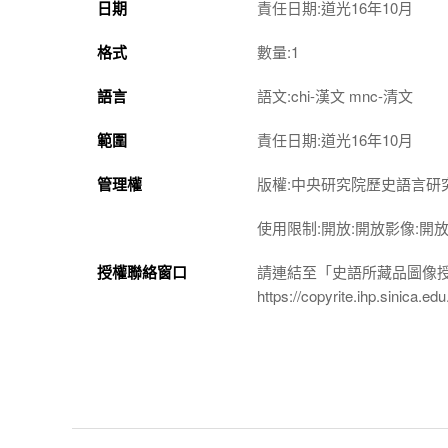
日期
責任日期:道光16年10月
格式
數量:1
語言
語文:chi-漢文 mnc-清文
範圍
責任日期:道光16年10月
管理權
版權:中央研究院歷史語言研
使用限制:開放:開放影像:開
授權聯絡窗口
請連結至「史語所藏品圖像
https://copyrite.ihp.sinica.