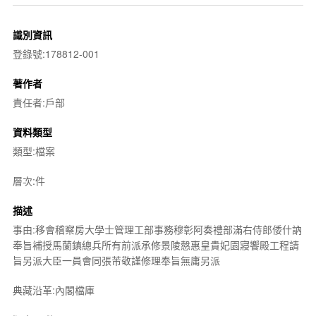
識別資訊
登錄號:178812-001
著作者
責任者:戶部
資料類型
類型:檔案
層次:件
描述
事由:移會稽察房大學士管理工部事務穆彰阿奏禮部滿右侍郎倭什訥
奉旨補授馬蘭鎮總兵所有前派承修景陵慤惠皇貴妃園寢饗殿工程請
旨另派大臣一員會同張芾敬謹修理奉旨無庸另派
典藏沿革:內閣檔庫