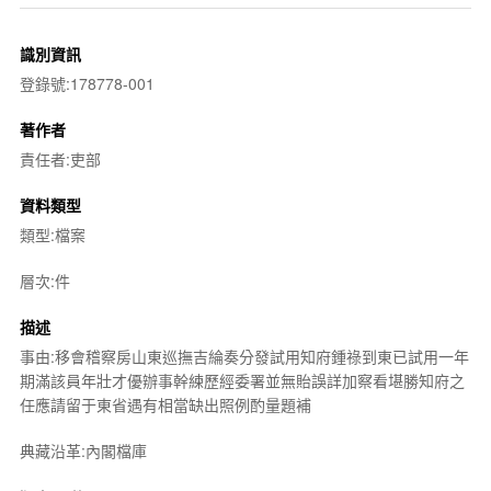
識別資訊
登錄號:178778-001
著作者
責任者:吏部
資料類型
類型:檔案
層次:件
描述
事由:移會稽察房山東巡撫吉綸奏分發試用知府鍾祿到東已試用一年
期滿該員年壯才優辦事幹練歷經委署並無貽誤詳加察看堪勝知府之
任應請留于東省遇有相當缺出照例酌量題補
典藏沿革:內閣檔庫