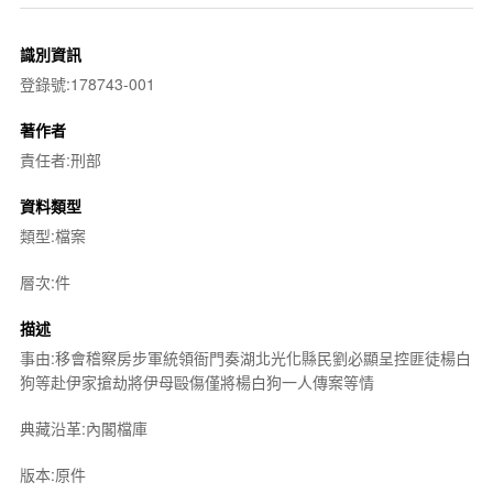
識別資訊
登錄號:178743-001
著作者
責任者:刑部
資料類型
類型:檔案
層次:件
描述
事由:移會稽察房步軍統領衙門奏湖北光化縣民劉必顯呈控匪徒楊白
狗等赴伊家搶劫將伊母毆傷僅將楊白狗一人傳案等情
典藏沿革:內閣檔庫
版本:原件