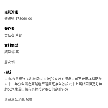
識別資訊
登錄號:178060-001
著作者
責任者:戶部
資料類型
類型:檔案
層次:件
描述
事由:移會稽察房湖廣總督[畢沅]等奏藩司陳淮臬司李天培詳稱乾隆
五十三年分各屬倉庫錢糧至藩庫寔存各款銀六十七萬餘兩俱寔貯無
虧又湖北漢口鎮有商捐義倉谷石俱寔貯在倉
典藏沿革:內閣檔庫