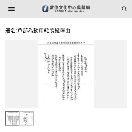
題名:戶部為動用耗羡錢糧由