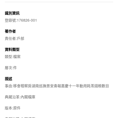
識別資訊
登錄號:176826-001
著作者
責任者:戶部
資料類型
類型:檔案
層次:件
描述
事由:移會稽察房湖南巡撫景安奏報嘉慶十一年動用耗羡錢粮數目
典藏沿革:內閣檔庫
版本:原件