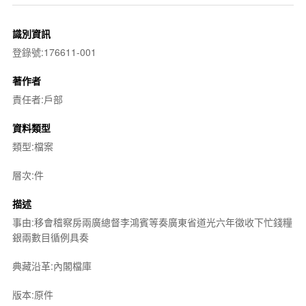
識別資訊
登錄號:176611-001
著作者
責任者:戶部
資料類型
類型:檔案
層次:件
描述
事由:移會稽察房兩廣總督李鴻賓等奏廣東省道光六年徵收下忙錢糧
銀兩數目循例具奏
典藏沿革:內閣檔庫
版本:原件