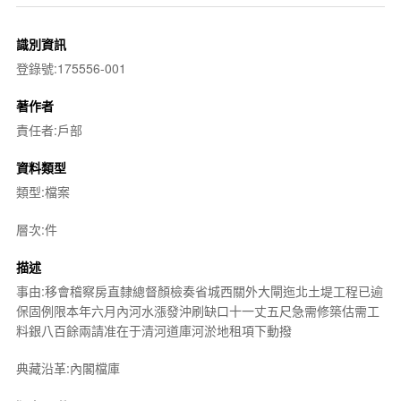
識別資訊
登錄號:175556-001
著作者
責任者:戶部
資料類型
類型:檔案
層次:件
描述
事由:移會稽察房直隸總督顏檢奏省城西關外大閘迤北土堤工程已逾
保固例限本年六月內河水漲發沖刷缺口十一丈五尺急需修築估需工
料銀八百餘兩請准在于清河道庫河淤地租項下動撥
典藏沿革:內閣檔庫