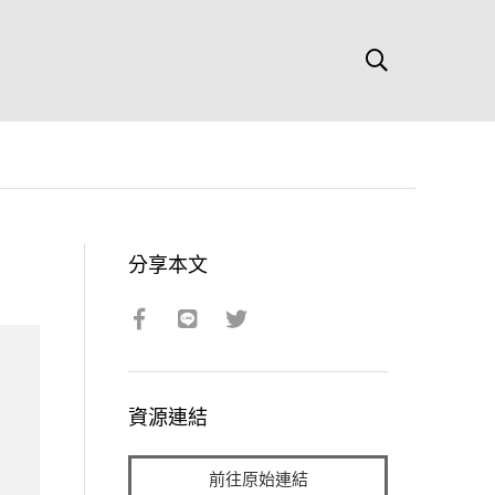
分享本文
資源連結
前往原始連結