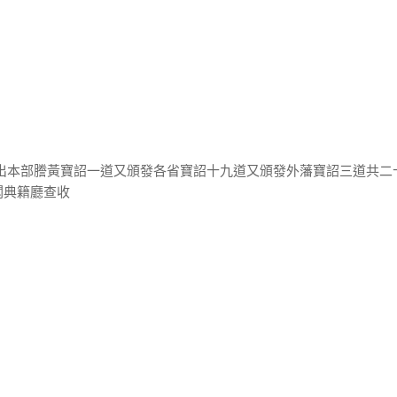
交出本部謄黃寶詔一道又頒發各省寶詔十九道又頒發外藩寶詔三道共二
閣典籍廳查收