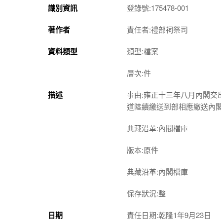
識別資訊
登錄號:175478-001
著作者
責任者:禮部祠祭司
資料類型
類型:檔案
層次:件
描述
事由:雍正十三年八月內閣
道陸續繳送到部相應繳送內
典藏沿革:內閣檔庫
版本:原件
典藏沿革:內閣檔庫
保存狀況:整
日期
責任日期:乾隆1年9月23日