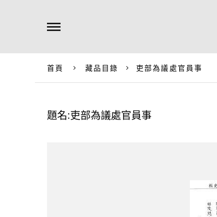
首頁
藏品目錄
吏部為議處官員事
題名:吏部為議處官員事