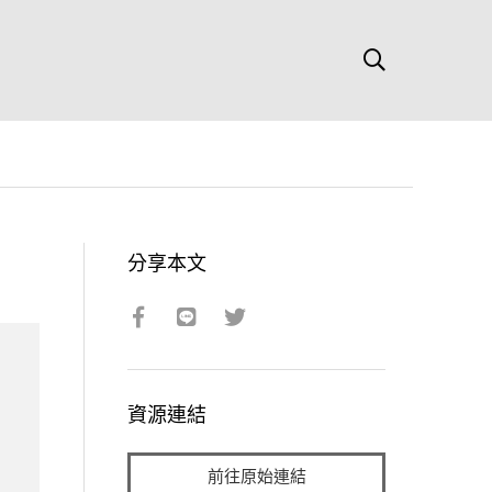
分享本文
資源連結
前往原始連結