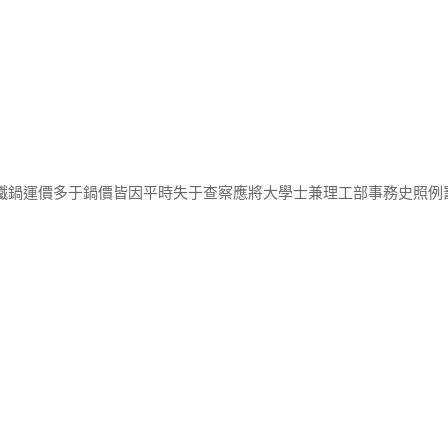
取鐵鍋運價多于鍋價皆因平時失于查察應將大學士兼理工部事務史照例