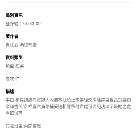
識別資訊
登錄號:175183-001
著作者
責任者:滿總校處
資料類型
類型:檔案
層次:件
描述
事由:移提調處為實錄大內閣本紅綾正本業經交庫繙譯官世昌豐盛額
金嶟書英榮 祥慶六員修補妥速相應移付貴處可否記功以示鼓勵之處
查照辦理
典藏沿革:內閣檔庫